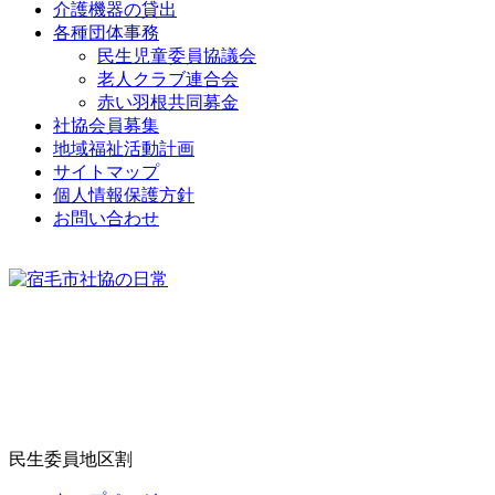
介​護​機​器​の​貸​出​
各​種​団​体​事​務​
民​生​児​童​委​員​協​議​会​
老​人​ク​ラ​ブ​連​合​会​
赤​い​羽​根​共​同​募​金​
社​協​会​員​募​集​
地​域​福​祉​活​動​計​画​
サ​イ​ト​マ​ッ​プ​
個​人​情​報​保​護​方​針​
お​問​い​合​わ​せ​
民生委員地区割