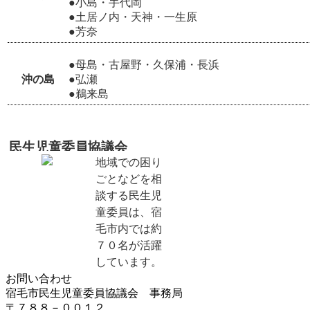
●小島・手代岡
●土居ノ内・天神・一生原
●芳奈
●母島・古屋野・久保浦・長浜
沖の島
●弘瀬
●鵜来島
民生児童委員協議会
地域での困り
ごとなどを相
談する民生児
童委員は、宿
毛市内では約
７０名が活躍
しています。
お問い合わせ
宿毛市民生児童委員協議会 事務局
〒７８８－００１２