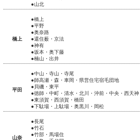
●山北
●橋上
●平野
●奥奈路
橋上
●還住薮・京法
●神有
●坂本・奥下藤
●楠山・出井
●中山・寺山・寺尾
●師高瀬・森・車岡・県営住宅宿毛団地
●貝磯・東平
平田
●徳師・中町・清水・北川・沖前・中央・西天神
●東須賀・西須賀・橋田
●下駄場・上駄場・奥黒川・岡松
●長尾
●竹石
●竹部・馬場住
山奈