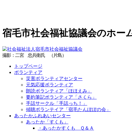
宿毛市社会福
宿毛市社会福祉協議会のホー
撮影：二宮 忠兵衛氏 （片島）
ト​ッ​プ​ペ​ー​ジ​
ボ​ラ​ン​テ​ィ​ア​
災​害​ボ​ラ​ン​テ​ィ​ア​セ​ン​タ​ー​
元​気​応​援​ボ​ラ​ン​テ​ィ​ア​
朗​読​ボ​ラ​ン​テ​ィ​ア​「​ほ​ほ​え​み​」​
要​約​筆​記​ボ​ラ​ン​テ​ィ​ア​「​さ​く​ら​」​
手​話​サ​ー​ク​ル​「​手​話​っ​ち​！​」​
傾​聴​ボ​ラ​ン​テ​イ​ア​「​宿​毛​た​ん​ぽ​ぽ​の​会​」​
あ​っ​た​か​ふ​れ​あ​い​セ​ン​タ​ー​
あ​っ​た​か​「​す​く​も​」​
・あ​っ​た​か​す​く​も​ ​Ｑ​＆​Ａ​