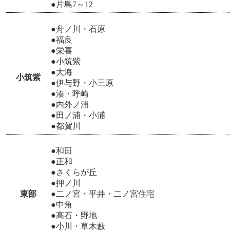
●片島7～12
●舟ノ川・石原
●福良
●栄喜
●小筑紫
●大海
小筑紫
●伊与野・小三原
●湊・呼崎
●内外ノ浦
●田ノ浦・小浦
●都賀川
●和田
●正和
●さくらが丘
●押ノ川
東部
●二ノ宮・平井・二ノ宮住宅
●中角
●高石・野地
●小川・草木藪