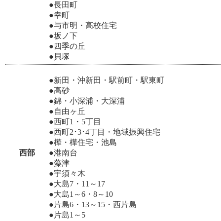
●長田町
●幸町
●与市明・高校住宅
●坂ノ下
●四季の丘
●貝塚
●新田・沖新田・駅前町・駅東町
●高砂
●錦・小深浦・大深浦
●自由ヶ丘
●西町1・5丁目
●西町2･3･4丁目・地域振興住宅
●樺・樺住宅・池島
西部
●港南台
●藻津
●宇須々木
●大島7・11～17
●大島1～6・8～10
●片島6・13～15・西片島
●片島1～5