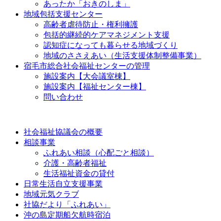
あ​っ​た​か​「​お​き​の​し​ま​」​
地​域​包​括​支​援​セ​ン​タ​ー​
高​齢​者​虐​待​防​止​・​権​利​擁​護​
包​括​的​継​続​的​ケ​ア​マ​ネ​ジ​メ​ン​ト​支​援​
認​知​症​に​な​っ​て​も​暮​ら​せ​る​地​域​づ​く​り​
地​域​の​さ​さ​え​あ​い​（​生​活​支​援​体​制​整​備​事​業​）​
宿​毛​市​総​合​社​会​福​祉​セ​ン​タ​ー​の​管​理​
施​設​案​内​【​大​会​議​室​棟​】​
施​設​案​内​【​福​祉​セ​ン​タ​ー​棟​】​
問​い​合​わ​せ​
社​会​福​祉​協​議​会​の​概​要​
相​談​事​業​
ふ​れ​あ​い​相​談​（​心​配​ご​と​相​談​）​
介​護​・​高​齢​者​福​祉​
生​活​福​祉​資​金​の​貸​付​
日​常​生​活​自​立​支​援​事​業​
地​域​元​気​ク​ラ​ブ​
社​協​だ​よ​り​「​ふ​れ​あ​い​」​
沖​の​島​定​期​船​欠​航​時​宿​泊​